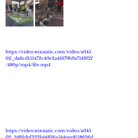
https://video.wixstatic.com/video/a045
02_da6cd151472c40e2a41679b9a7149f2f
/480p/mp4/file.mp4
https://video.wixstatic.com/video/a045
02_b891def322b44836a544eee8158626d