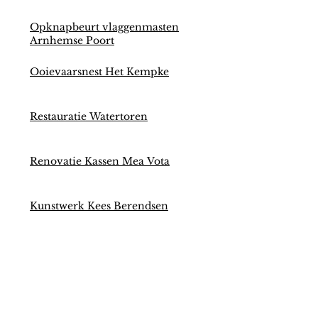
Opknapbeurt vlaggenmasten
Arnhemse Poort
Ooievaarsnest Het Kempke
Restauratie Watertoren
Renovatie Kassen Mea Vota
Kunstwerk Kees Berendsen
Aankoop verloren gewaande
poster Kees Berendsen
Onderhoud grenspalen gemeente
Huissen