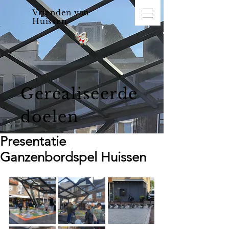
Vrienden van
Huissen
Gerealiseerde
doelen
Presentatie
Ganzenbordspel Huissen