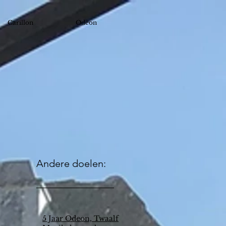
Carillon
Odeon
Andere doelen:
5 Jaar Odeon, Twaalf