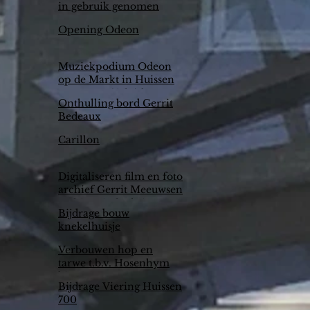
in gebruik genomen
Opening Odeon
Muziekpodium Odeon
op de Markt in Huissen
gaat er nu (écht) komen
Onthulling bord Gerrit
Bedeaux
Carillon
Digitaliseren film en foto
archief Gerrit Meeuwsen
en historische kring
Bijdrage bouw
knekelhuisje
Verbouwen hop en
tarwe t.b.v. Hosenhym
bier
Bijdrage Viering Huissen
700