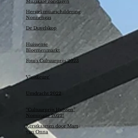
Muzikale zondagen
geven een impuls
Herstel muurschildering
Nonnengas
De Duvelskop
Huissense
Bloemenmarkt
Foto's Cultuurprijs 2023
Vleiskeure'
Umdracht 2022
“Cultuurprijs Huissen”
Nominatie 2022!
Kerstkaarten door Mart
van Onna