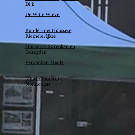
Dijk
De Witte Wieve'
Bundel met Huussese
Riemelerèjkes
Huissense Spreuken en
Gezegden
Verzonken Meule
Muurschildering
Nonnengas