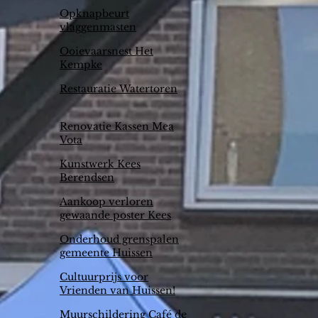
Opknapbeurt
vlaggenmasten
Arnhemse Poort
Ooievaarsnest Het
Kempke
Restauratie Watertoren
Renovatie Kassen Mea
Vota
Kunstwerk Kees
Berendsen
Aankoop verloren
gewaande poster Kees
Berendsen
Onderhoud grenspalen
gemeente Huissen
Cultuurprijs voor
Vrienden van Huissen!
Muurschildering Café de