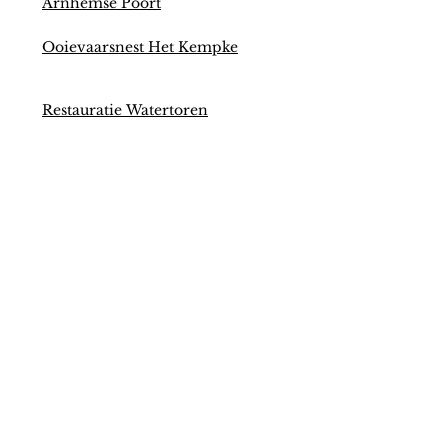
Arnhemse Poort
Ooievaarsnest Het Kempke
Restauratie Watertoren
Renovatie Kassen Mea Vota
Kunstwerk Kees Berendsen
Aankoop verloren gewaande
poster Kees Berendsen
Onderhoud grenspalen gemeente
Huissen
Cultuurprijs voor Vrienden van
Huissen!