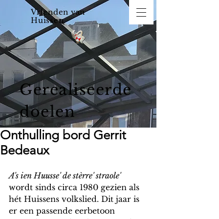
Vrienden van
Huissen
Gerealiseerde
doelen
Onthulling bord Gerrit
Bedeaux
A's ien Huusse' de stèrre' straole'  
wordt sinds circa 1980 gezien als 
hét Huissens volkslied. Dit jaar is 
er een passende eerbetoon 