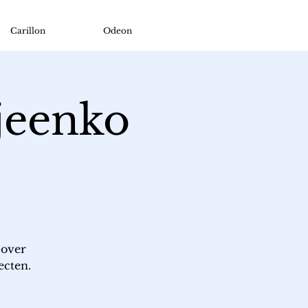
Carillon
Odeon
jeenko
 over
ecten.