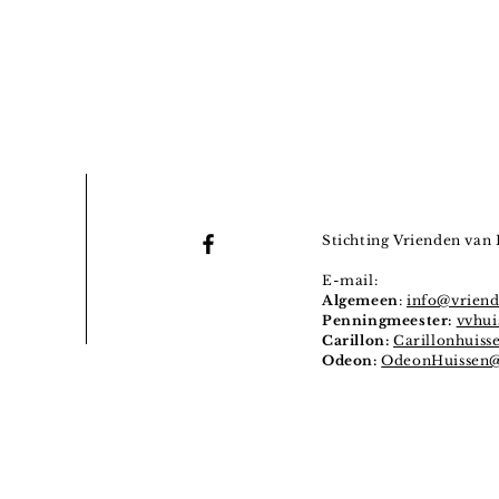
Stichting Vrienden van 
E-mail:
Algemeen
:
info@vriend
Penningmeester:
vvhu
Carillon:
Carillonhuis
Odeon:
OdeonHuissen